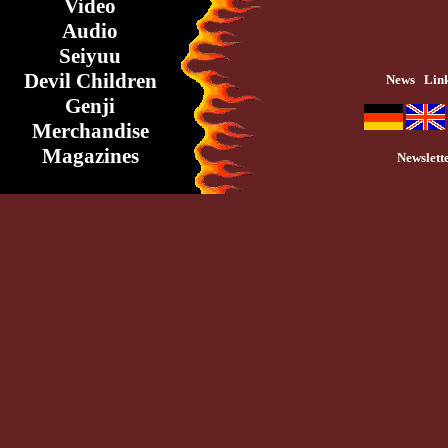
Video
Audio
Seiyuu
Devil Children
News
Lin
Genji
Merchandise
Magazines
Newslett