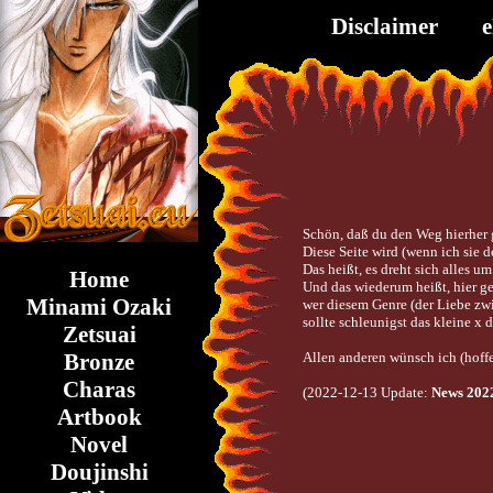
Disclaimer
Schön, daß du den Weg hierher ge
Diese Seite wird (wenn ich sie d
Das heißt, es dreht sich alles 
Home
Und das wiederum heißt, hier ge
Minami Ozaki
wer diesem Genre (der Liebe z
sollte schleunigst das kleine x d
Zetsuai
Allen anderen wünsch ich (hoffent
Bronze
Charas
(2022-12-13 Update:
News 202
Artbook
Novel
Doujinshi