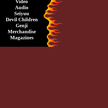
Video
Audio
Seiyuu
Devil Children
Genji
Merchandise
Magazines