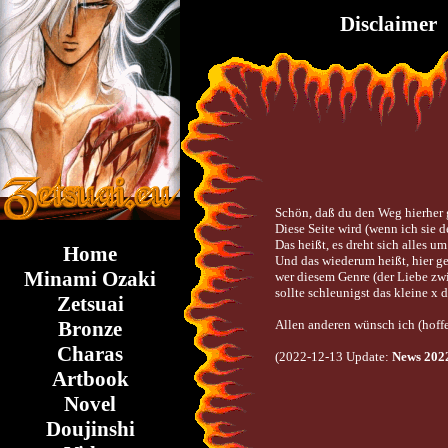
Disclaimer
Schön, daß du den Weg hierher ge
Diese Seite wird (wenn ich sie d
Das heißt, es dreht sich alles 
Home
Und das wiederum heißt, hier ge
Minami Ozaki
wer diesem Genre (der Liebe z
sollte schleunigst das kleine x d
Zetsuai
Allen anderen wünsch ich (hoffent
Bronze
Charas
(2022-12-13 Update:
News 202
Artbook
Novel
Doujinshi