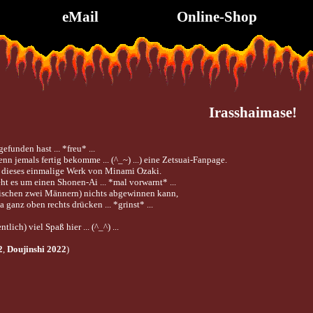
eMail
Online-Shop
Irasshaimase!
funden hast ... *freu* ...
enn jemals fertig bekomme ... (^_~) ...) eine Zetsuai-Fanpage.
um dieses einmalige Werk von Minami Ozaki.
ht es um einen Shonen-Ai ... *mal vorwarnt* ...
wischen zwei Männern) nichts abgewinnen kann,
a ganz oben rechts drücken ... *grinst* ...
lich) viel Spaß hier ... (^_^) ...
2
,
Doujinshi 2022
)